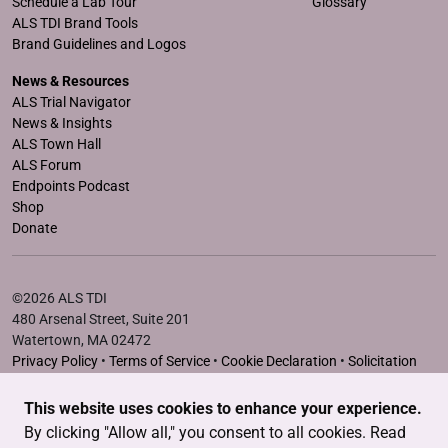
Schedule a Lab Tour
Glossary
ALS TDI Brand Tools
Brand Guidelines and Logos
News & Resources
ALS Trial Navigator
News & Insights
ALS Town Hall
ALS Forum
Endpoints Podcast
Shop
Donate
©2026 ALS TDI
480 Arsenal Street, Suite 201
Watertown, MA 02472
Privacy Policy
•
Terms of Service
•
Cookie Declaration
•
Solicitation
Disclosure Statements
This website uses cookies to enhance your experience.
The ALS Therapy Development Institute is a registered 501(c)3
By clicking "Allow all," you consent to all cookies. Read
nonprofit. EIN # 04-3462719