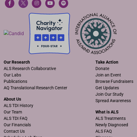
Our Research
Take Action
ALS Research Collaborative
Donate
Our Labs
Join an Event
Publications
Browse Fundraisers
AQ Translational Research Center
Get Updates
Join Our Study
About Us
Spread Awareness
ALS TDI History
Our Team
What is ALS
ALS TDI FAQ
ALS Treatments
Our Financials
Newly Diagnosed
Contact Us
ALS FAQ