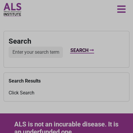
Loading...
Search
S
SEARCH
e
a
r
c
Search Results
h
P
Click Search
a
r
a
m
ALS is not an incurable disease. It is
e
an underfunded one.